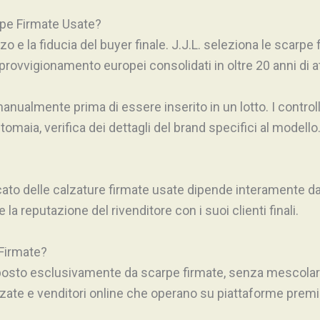
rpe Firmate Usate?
zzo e la fiducia del buyer finale. J.J.L. seleziona le scarpe
pprovvigionamento europei consolidati in oltre 20 anni di at
anualmente prima di essere inserito in un lotto. I controlli
 tomaia, verifica dei dettagli del brand specifici al modell
cato delle calzature firmate usate dipende interamente dal
 reputazione del rivenditore con i suoi clienti finali.
 Firmate?
omposto esclusivamente da scarpe firmate, senza mescolare
zate e venditori online che operano su piattaforme prem