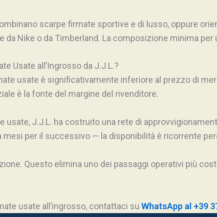
combinano scarpe firmate sportive e di lusso, oppure orien
da Nike o da Timberland. La composizione minima per u
te Usate all’Ingrosso da J.J.L.?
irmate usate è significativamente inferiore al prezzo di m
ale è la fonte del margine del rivenditore.
ture usate, J.J.L. ha costruito una rete di approvvigionamen
mesi per il successivo — la disponibilità è ricorrente perc
ione. Questo elimina uno dei passaggi operativi più costosi
rmate usate all’ingrosso, contattaci su
WhatsApp al +39 3