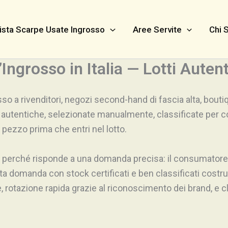
ista Scarpe Usate Ingrosso
Aree Servite
Chi 
Ingrosso in Italia — Lotti Autent
so a rivenditori, negozi second-hand di fascia alta, boutique
autentiche, selezionate manualmente, classificate per co
i pezzo prima che entri nel lotto.
e perché risponde a una domanda precisa: il consumatore v
esta domanda con stock certificati e ben classificati cos
e, rotazione rapida grazie al riconoscimento dei brand, e cl