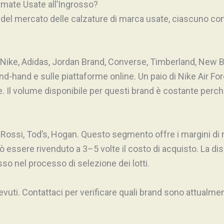
irmate Usate all’Ingrosso?
i del mercato delle calzature di marca usate, ciascuno con
Nike, Adidas, Jordan Brand, Converse, Timberland, New B
ond-hand e sulle piattaforme online. Un paio di Nike Air Fo
. Il volume disponibile per questi brand è costante perché 
 Rossi, Tod’s, Hogan. Questo segmento offre i margini di ri
ssere rivenduto a 3–5 volte il costo di acquisto. La dispon
so nel processo di selezione dei lotti.
ricevuti. Contattaci per verificare quali brand sono attualm